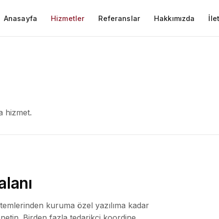
Anasayfa
Hizmetler
Referanslar
Hakkımızda
İle
a hizmet.
alanı
stemlerinden kuruma özel yazılıma kadar
netin. Birden fazla tedarikçi koordine