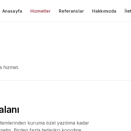
Anasayfa
Hizmetler
Referanslar
Hakkımızda
İle
a hizmet.
alanı
stemlerinden kuruma özel yazılıma kadar
netin. Birden fazla tedarikçi koordine